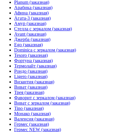
Planum (заказная)
Арабика (заказная)
Афина (заказная)
Агата-3 (заказная)
Амур (заказная)
Стелла с зеркалом (заказная)
Avant (заказная)
Джерба (заказная)
Ego (заказная)
Dominica с зеркалом (заказная)
Tesoro (заказная)
Фортуна (заказная)
Термолайт (заказная)
Рондо (заказная)
Ligero (заказная)
Византия (заказная)
Виват (заказная)
Трея (заказная)
Фаворит с зеркалом (заказная)
Виват с зеркалом (заказная)
Tino (заказная)
Монако (заказная)
Валенсия (заказная)
Гермес (заказная)
Гермес NEW (заказная)