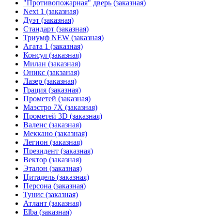
"Противопожарная" дверь (заказная)
Next 1 (заказная)
Дуэт (заказная)
Стандарт (заказная)
Триумф NEW (заказная)
Агата 1 (заказная)
Консул (заказная)
Милан (заказная)
Оникс (закзаная)
Лазер (заказная)
Грация (заказная)
Прометей (заказная)
Маэстро 7Х (заказная)
Прометей 3D (заказная)
Валенс (заказная)
Меккано (заказная)
Легион (заказная)
Президент (заказная)
Вектор (заказная)
Эталон (заказная)
Цитадель (заказная)
Персона (заказная)
Тунис (заказная)
Атлант (заказная)
Elba (заказная)