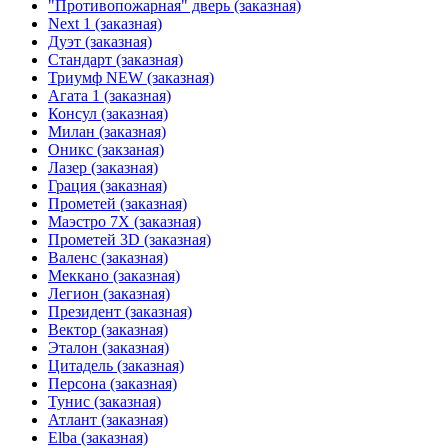
"Противопожарная" дверь (заказная)
Next 1 (заказная)
Дуэт (заказная)
Стандарт (заказная)
Триумф NEW (заказная)
Агата 1 (заказная)
Консул (заказная)
Милан (заказная)
Оникс (закзаная)
Лазер (заказная)
Грация (заказная)
Прометей (заказная)
Маэстро 7Х (заказная)
Прометей 3D (заказная)
Валенс (заказная)
Меккано (заказная)
Легион (заказная)
Президент (заказная)
Вектор (заказная)
Эталон (заказная)
Цитадель (заказная)
Персона (заказная)
Тунис (заказная)
Атлант (заказная)
Elba (заказная)