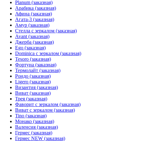
Planum (заказная)
Арабика (заказная)
Афина (заказная)
Агата-3 (заказная)
Амур (заказная)
Стелла с зеркалом (заказная)
Avant (заказная)
Джерба (заказная)
Ego (заказная)
Dominica с зеркалом (заказная)
Tesoro (заказная)
Фортуна (заказная)
Термолайт (заказная)
Рондо (заказная)
Ligero (заказная)
Византия (заказная)
Виват (заказная)
Трея (заказная)
Фаворит с зеркалом (заказная)
Виват с зеркалом (заказная)
Tino (заказная)
Монако (заказная)
Валенсия (заказная)
Гермес (заказная)
Гермес NEW (заказная)