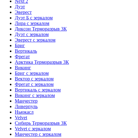
Next 2
Дуэт
Эверест
Дуэт Б с зеркалом
Лира с зеркалом
Диксон Терморазрыв 3К
Дуэт с зеркалом
Эверест с зеркалом
Бриг
Вертикаль
Фрегат
Арктика Терморазрыв 3К
Викинг
Бриг с зеркалом
Вектор с зеркалом
Фрегат с зеркалом
Вертикаль с зеркалом
Викинг с зеркалом
Манчестер
Ливерпуль
Ньюкасл
Velvet
Сибирь Терморазрыв 3К
Velvet с зеркалом
Манчестер с зеркалом