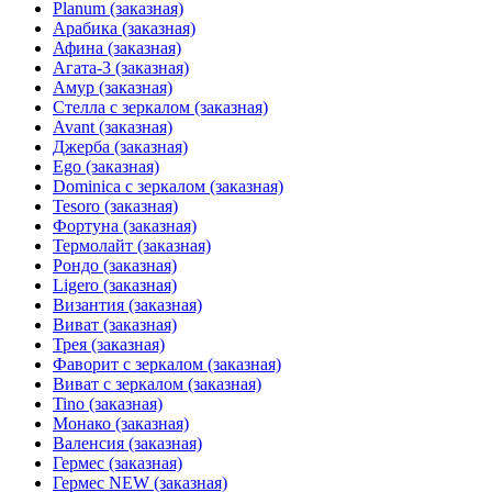
Planum (заказная)
Арабика (заказная)
Афина (заказная)
Агата-3 (заказная)
Амур (заказная)
Стелла с зеркалом (заказная)
Avant (заказная)
Джерба (заказная)
Ego (заказная)
Dominica с зеркалом (заказная)
Tesoro (заказная)
Фортуна (заказная)
Термолайт (заказная)
Рондо (заказная)
Ligero (заказная)
Византия (заказная)
Виват (заказная)
Трея (заказная)
Фаворит с зеркалом (заказная)
Виват с зеркалом (заказная)
Tino (заказная)
Монако (заказная)
Валенсия (заказная)
Гермес (заказная)
Гермес NEW (заказная)