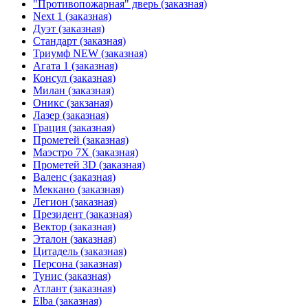
"Противопожарная" дверь (заказная)
Next 1 (заказная)
Дуэт (заказная)
Стандарт (заказная)
Триумф NEW (заказная)
Агата 1 (заказная)
Консул (заказная)
Милан (заказная)
Оникс (закзаная)
Лазер (заказная)
Грация (заказная)
Прометей (заказная)
Маэстро 7Х (заказная)
Прометей 3D (заказная)
Валенс (заказная)
Меккано (заказная)
Легион (заказная)
Президент (заказная)
Вектор (заказная)
Эталон (заказная)
Цитадель (заказная)
Персона (заказная)
Тунис (заказная)
Атлант (заказная)
Elba (заказная)