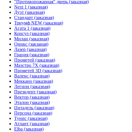
"Противопожарная" дверь (заказная)
Next 1 (заказная)
Дуэт (заказная)
Стандарт (заказная)
Триумф NEW (заказная)
Агата 1 (заказная)
Консул (заказная)
Милан (заказная)
Оникс (закзаная)
Лазер (заказная)
Грация (заказная)
Прометей (заказная)
Маэстро 7Х (заказная)
Прометей 3D (заказная)
Валенс (заказная)
Меккано (заказная)
Легион (заказная)
Президент (заказная)
Вектор (заказная)
Эталон (заказная)
Цитадель (заказная)
Персона (заказная)
Тунис (заказная)
Атлант (заказная)
Elba (заказная)