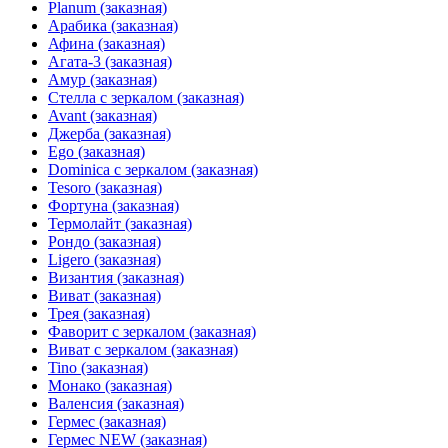
Planum (заказная)
Арабика (заказная)
Афина (заказная)
Агата-3 (заказная)
Амур (заказная)
Стелла с зеркалом (заказная)
Avant (заказная)
Джерба (заказная)
Ego (заказная)
Dominica с зеркалом (заказная)
Tesoro (заказная)
Фортуна (заказная)
Термолайт (заказная)
Рондо (заказная)
Ligero (заказная)
Византия (заказная)
Виват (заказная)
Трея (заказная)
Фаворит с зеркалом (заказная)
Виват с зеркалом (заказная)
Tino (заказная)
Монако (заказная)
Валенсия (заказная)
Гермес (заказная)
Гермес NEW (заказная)