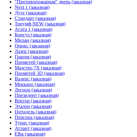
"Противопожарная" дверь (заказная)
Next 1 (заказная)
Дуэт (заказная)
Стандарт (заказная)
Триумф NEW (заказная)
Агата 1 (заказная)
Консул (заказная)
Милан (заказная)
Оникс (закзаная)
Лазер (заказная)
Грация (заказная)
Прометей (заказная)
Маэстро 7Х (заказная)
Прометей 3D (заказная)
Валенс (заказная)
Меккано (заказная)
Легион (заказная)
Президент (заказная)
Вектор (заказная)
Эталон (заказная)
Цитадель (заказная)
Персона (заказная)
Тунис (заказная)
Атлант (заказная)
Elba (заказная)