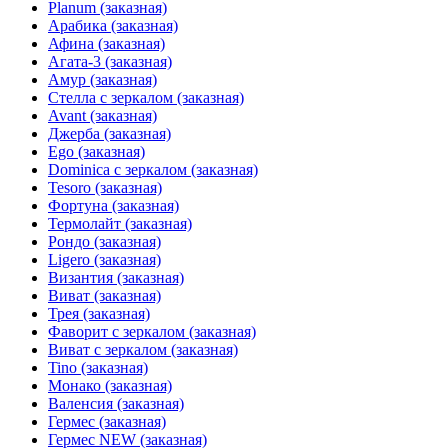
Planum (заказная)
Арабика (заказная)
Афина (заказная)
Агата-3 (заказная)
Амур (заказная)
Стелла с зеркалом (заказная)
Avant (заказная)
Джерба (заказная)
Ego (заказная)
Dominica с зеркалом (заказная)
Tesoro (заказная)
Фортуна (заказная)
Термолайт (заказная)
Рондо (заказная)
Ligero (заказная)
Византия (заказная)
Виват (заказная)
Трея (заказная)
Фаворит с зеркалом (заказная)
Виват с зеркалом (заказная)
Tino (заказная)
Монако (заказная)
Валенсия (заказная)
Гермес (заказная)
Гермес NEW (заказная)