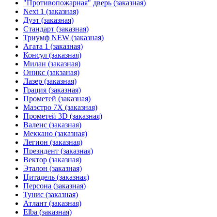
"Противопожарная" дверь (заказная)
Next 1 (заказная)
Дуэт (заказная)
Стандарт (заказная)
Триумф NEW (заказная)
Агата 1 (заказная)
Консул (заказная)
Милан (заказная)
Оникс (закзаная)
Лазер (заказная)
Грация (заказная)
Прометей (заказная)
Маэстро 7Х (заказная)
Прометей 3D (заказная)
Валенс (заказная)
Меккано (заказная)
Легион (заказная)
Президент (заказная)
Вектор (заказная)
Эталон (заказная)
Цитадель (заказная)
Персона (заказная)
Тунис (заказная)
Атлант (заказная)
Elba (заказная)