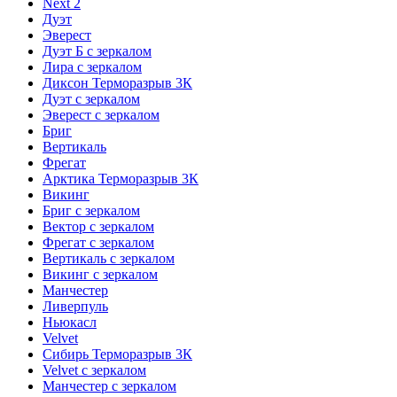
Next 2
Дуэт
Эверест
Дуэт Б с зеркалом
Лира с зеркалом
Диксон Терморазрыв 3К
Дуэт с зеркалом
Эверест с зеркалом
Бриг
Вертикаль
Фрегат
Арктика Терморазрыв 3К
Викинг
Бриг с зеркалом
Вектор с зеркалом
Фрегат с зеркалом
Вертикаль с зеркалом
Викинг с зеркалом
Манчестер
Ливерпуль
Ньюкасл
Velvet
Сибирь Терморазрыв 3К
Velvet с зеркалом
Манчестер с зеркалом