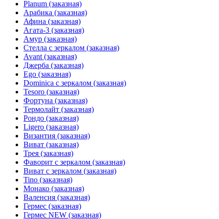
Planum (заказная)
Арабика (заказная)
Афина (заказная)
Агата-3 (заказная)
Амур (заказная)
Стелла с зеркалом (заказная)
Avant (заказная)
Джерба (заказная)
Ego (заказная)
Dominica с зеркалом (заказная)
Tesoro (заказная)
Фортуна (заказная)
Термолайт (заказная)
Рондо (заказная)
Ligero (заказная)
Византия (заказная)
Виват (заказная)
Трея (заказная)
Фаворит с зеркалом (заказная)
Виват с зеркалом (заказная)
Tino (заказная)
Монако (заказная)
Валенсия (заказная)
Гермес (заказная)
Гермес NEW (заказная)