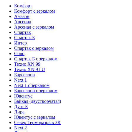
Комфорт
Комфорт с зеркалом
Амазон
Арсенал
Арсенал с зеркалом
Спартак
Спартак Б
Интер
Спартак с зеркалом
Соло
Спартак Б с зеркалом
Техно XN 99
Техно XN 91 U
Барселона
Next 1
Next 1 с зеркалом
Барселона с зеркалом
Ювентус
Байкал (двустворчатая)
Дуэт Б
Лира
Ювентус с зеркалом
Север Терморазрыв 3К
Next 2