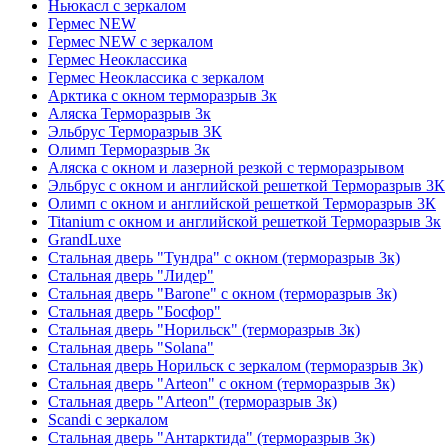
Ньюкасл с зеркалом
Гермес NEW
Гермес NEW с зеркалом
Гермес Неоклассика
Гермес Неоклассика с зеркалом
Арктика с окном терморазрыв 3к
Аляска Терморазрыв 3к
Эльбрус Терморазрыв 3К
Олимп Терморазрыв 3к
Аляска с окном и лазерной резкой с терморазрывом
Эльбрус с окном и английской решеткой Терморазрыв 3К
Олимп с окном и английской решеткой Терморазрыв 3К
Titanium с окном и английской решеткой Терморазрыв 3к
GrandLuxe
Стальная дверь "Тундра" с окном (терморазрыв 3к)
Стальная дверь "Лидер"
Стальная дверь "Barone" с окном (терморазрыв 3к)
Стальная дверь "Босфор"
Стальная дверь "Норильск" (терморазрыв 3к)
Стальная дверь "Solana"
Стальная дверь Норильск с зеркалом (терморазрыв 3к)
Стальная дверь "Arteon" с окном (терморазрыв 3к)
Стальная дверь "Arteon" (терморазрыв 3к)
Scandi с зеркалом
Стальная дверь "Антарктида" (терморазрыв 3к)