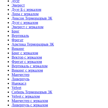
Дуэт
Эверест
Дуэт Б с зеркалом
Лира с зеркалом
Диксон Терморазрыв 3К
Дуэт с зеркалом
Эверест с зеркалом
Бриг
Вертикаль
Фрегат
Арктика Терморазрыв 3К
Викинг
Бриг с зеркалом
Вектор с зеркалом
Фрегат с зеркалом
Вертикаль с зеркалом
Викинг с зеркалом
Манчестер
Ливерпуль
Ньюкасл
Velvet
Сибирь Терморазрыв 3К
Velvet с зеркалом
Манчестер с зеркалом
Ливерпуль с зеркалом