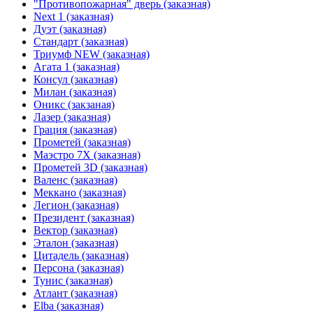
"Противопожарная" дверь (заказная)
Next 1 (заказная)
Дуэт (заказная)
Стандарт (заказная)
Триумф NEW (заказная)
Агата 1 (заказная)
Консул (заказная)
Милан (заказная)
Оникс (закзаная)
Лазер (заказная)
Грация (заказная)
Прометей (заказная)
Маэстро 7Х (заказная)
Прометей 3D (заказная)
Валенс (заказная)
Меккано (заказная)
Легион (заказная)
Президент (заказная)
Вектор (заказная)
Эталон (заказная)
Цитадель (заказная)
Персона (заказная)
Тунис (заказная)
Атлант (заказная)
Elba (заказная)