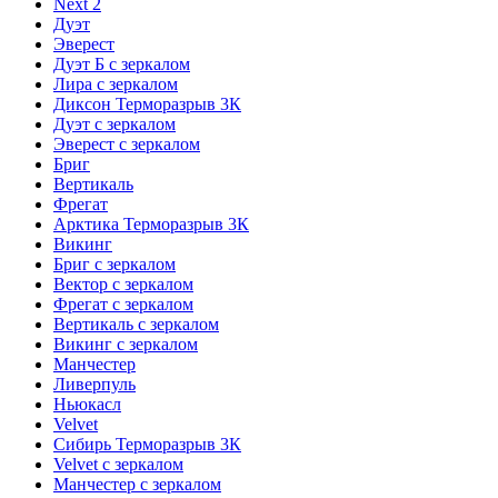
Next 2
Дуэт
Эверест
Дуэт Б с зеркалом
Лира с зеркалом
Диксон Терморазрыв 3К
Дуэт с зеркалом
Эверест с зеркалом
Бриг
Вертикаль
Фрегат
Арктика Терморазрыв 3К
Викинг
Бриг с зеркалом
Вектор с зеркалом
Фрегат с зеркалом
Вертикаль с зеркалом
Викинг с зеркалом
Манчестер
Ливерпуль
Ньюкасл
Velvet
Сибирь Терморазрыв 3К
Velvet с зеркалом
Манчестер с зеркалом