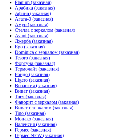
Planum (заказная)
Арабика (заказная)
Афина (заказная)
Агата-3 (заказная)
Амур (заказная)
Стелла с зеркалом (заказная)
Avant (заказная)
Джерба (заказная)
Ego (заказная)
Dominica с зеркалом (заказная)
Tesoro (заказная)
Фортуна (заказная)
Термолайт (заказная)
Рондо (заказная)
Ligero (заказная)
Византия (заказная)
Виват (заказная)
Трея (заказная)
Фаворит с зеркалом (заказная)
Виват с зеркалом (заказная)
Tino (заказная)
Монако (заказная)
Валенсия (заказная)
Гермес (заказная)
Гермес NEW (заказная)