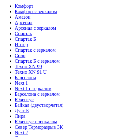
Комфорт
Комфорт с зеркалом
Амазон
Арсенал
Арсенал с зеркалом
Спартак
Спартак Б
Интер
Спартак с зеркалом
Соло
Спартак Б с зеркалом
Техно XN 99
Техно XN 91 U
Барселона
Next 1
Next 1 с зеркалом
Барселона с зеркалом
Ювентус
Байкал (двустворчатая)
Дуэт Б
Лира
Ювентус с зеркалом
Север Терморазрыв 3К
Next 2