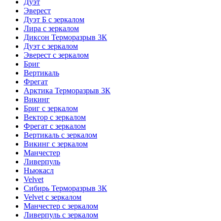
Дуэт
Эверест
Дуэт Б с зеркалом
Лира с зеркалом
Диксон Терморазрыв 3К
Дуэт с зеркалом
Эверест с зеркалом
Бриг
Вертикаль
Фрегат
Арктика Терморазрыв 3К
Викинг
Бриг с зеркалом
Вектор с зеркалом
Фрегат с зеркалом
Вертикаль с зеркалом
Викинг с зеркалом
Манчестер
Ливерпуль
Ньюкасл
Velvet
Сибирь Терморазрыв 3К
Velvet с зеркалом
Манчестер с зеркалом
Ливерпуль с зеркалом