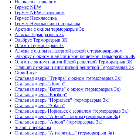
Ньюкасл с зеркалом
Гермес NEW
Гермес NEW с зеркалом
Гермес Неоклассика
Гермес Неоклассика с зеркалом
Арктика с окном терморазрыв 3к
Аляска Терморазрыв 3к
Эльбрус Терморазрыв 3К
Олимп Терморазрыв 3к
Аляска с окном и лазерной резкой с терморазрывом
Эльбрус с окном и английской решеткой Терморазрыв 3К
Олимп с окном и английской решеткой Терморазрыв 3К
Titanium с окном и английской решеткой Терморазрыв 3к
GrandLuxe
Стальная дверь "Тундра" с окном (терморазрыв 3к)
Стальная дверь "Лидер"
Стальная дверь "Barone" с окном (терморазрыв 3к)
Стальная дверь "Босфор"
Стальная дверь "Норильск" (терморазрыв 3к)
Стальная дверь "Solana"
Стальная дверь Норильск с зеркалом (терморазрыв 3к)
Стальная дверь "Arteon" с окном (терморазрыв 3к)
Стальная дверь "Arteon" (терморазрыв 3к)
Scandi с зеркалом
Стальная дверь "Антарктида" (терморазрыв 3к)