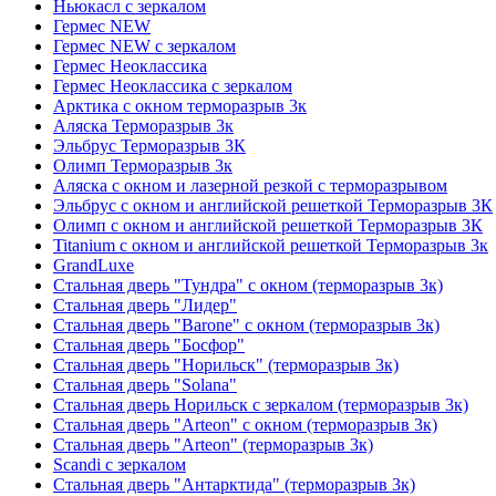
Ньюкасл с зеркалом
Гермес NEW
Гермес NEW с зеркалом
Гермес Неоклассика
Гермес Неоклассика с зеркалом
Арктика с окном терморазрыв 3к
Аляска Терморазрыв 3к
Эльбрус Терморазрыв 3К
Олимп Терморазрыв 3к
Аляска с окном и лазерной резкой с терморазрывом
Эльбрус с окном и английской решеткой Терморазрыв 3К
Олимп с окном и английской решеткой Терморазрыв 3К
Titanium с окном и английской решеткой Терморазрыв 3к
GrandLuxe
Стальная дверь "Тундра" с окном (терморазрыв 3к)
Стальная дверь "Лидер"
Стальная дверь "Barone" с окном (терморазрыв 3к)
Стальная дверь "Босфор"
Стальная дверь "Норильск" (терморазрыв 3к)
Стальная дверь "Solana"
Стальная дверь Норильск с зеркалом (терморазрыв 3к)
Стальная дверь "Arteon" с окном (терморазрыв 3к)
Стальная дверь "Arteon" (терморазрыв 3к)
Scandi с зеркалом
Стальная дверь "Антарктида" (терморазрыв 3к)