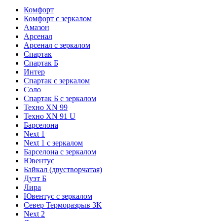
Комфорт
Комфорт с зеркалом
Амазон
Арсенал
Арсенал с зеркалом
Спартак
Спартак Б
Интер
Спартак с зеркалом
Соло
Спартак Б с зеркалом
Техно XN 99
Техно XN 91 U
Барселона
Next 1
Next 1 с зеркалом
Барселона с зеркалом
Ювентус
Байкал (двустворчатая)
Дуэт Б
Лира
Ювентус с зеркалом
Север Терморазрыв 3К
Next 2