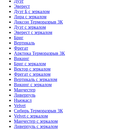
Дуэт
Эверест
Дуэт Б с зеркалом
Лира с зеркалом
Диксон Терморазрыв 3К
Дуэт с зеркалом
Эверест с зеркалом
Бриг
Вертикаль
Фрегат
Арктика Терморазрыв 3К
Викинг
Бриг с зеркалом
Вектор с зеркалом
Фрегат с зеркалом
Вертикаль с зеркалом
Викинг с зеркалом
Манчестер
Ливерпуль
Ньюкасл
Velvet
Сибирь Терморазрыв 3К
Velvet с зеркалом
Манчестер с зеркалом
Ливерпуль с зеркалом