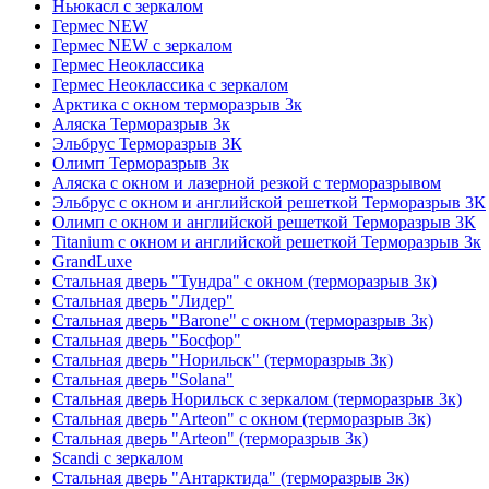
Ньюкасл с зеркалом
Гермес NEW
Гермес NEW с зеркалом
Гермес Неоклассика
Гермес Неоклассика с зеркалом
Арктика с окном терморазрыв 3к
Аляска Терморазрыв 3к
Эльбрус Терморазрыв 3К
Олимп Терморазрыв 3к
Аляска с окном и лазерной резкой с терморазрывом
Эльбрус с окном и английской решеткой Терморазрыв 3К
Олимп с окном и английской решеткой Терморазрыв 3К
Titanium с окном и английской решеткой Терморазрыв 3к
GrandLuxe
Стальная дверь "Тундра" с окном (терморазрыв 3к)
Стальная дверь "Лидер"
Стальная дверь "Barone" с окном (терморазрыв 3к)
Стальная дверь "Босфор"
Стальная дверь "Норильск" (терморазрыв 3к)
Стальная дверь "Solana"
Стальная дверь Норильск с зеркалом (терморазрыв 3к)
Стальная дверь "Arteon" с окном (терморазрыв 3к)
Стальная дверь "Arteon" (терморазрыв 3к)
Scandi с зеркалом
Стальная дверь "Антарктида" (терморазрыв 3к)