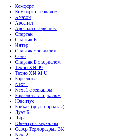
Комфорт
Комфорт с зеркалом
Амазон
Арсенал
Арсенал с зеркалом
Спартак
Спартак Б
Интер
Спартак с зеркалом
Соло
Спартак Б с зеркалом
Техно XN 99
Техно XN 91 U
Барселона
Next 1
Next 1 с зеркалом
Барселона с зеркалом
Ювентус
Байкал (двустворчатая)
Дуэт Б
Лира
Ювентус с зеркалом
Север Терморазрыв 3К
Next 2