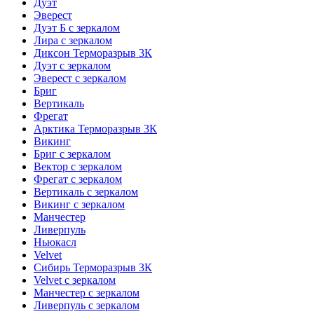
Дуэт
Эверест
Дуэт Б с зеркалом
Лира с зеркалом
Диксон Терморазрыв 3К
Дуэт с зеркалом
Эверест с зеркалом
Бриг
Вертикаль
Фрегат
Арктика Терморазрыв 3К
Викинг
Бриг с зеркалом
Вектор с зеркалом
Фрегат с зеркалом
Вертикаль с зеркалом
Викинг с зеркалом
Манчестер
Ливерпуль
Ньюкасл
Velvet
Сибирь Терморазрыв 3К
Velvet с зеркалом
Манчестер с зеркалом
Ливерпуль с зеркалом